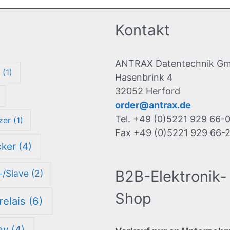
Kontakt
ANTRAX Datentechnik G
r
(1)
Hasenbrink 4
32052 Herford
order@antrax.de
Tel. +49 (0)5221 929 66-
zer
(1)
Fax +49 (0)5221 929 66-
cker
(4)
B2B-Elektronik-
-/Slave
(2)
Shop
relais
(6)
ay
(4)