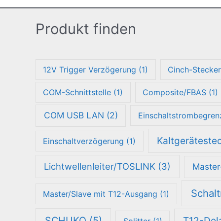
Produkt finden
12V Trigger Verzögerung
(1)
Cinch-Stecke
COM-Schnittstelle
(1)
Composite/FBAS
(1)
COM USB LAN
(2)
Einschaltstrombegren
Kaltgeräteste
Einschaltverzögerung
(1)
Lichtwellenleiter/TOSLINK
(3)
Master
Schalt
Master/Slave mit T12-Ausgang
(1)
SCHUKO
(5)
T12-Del
Splitter
(1)