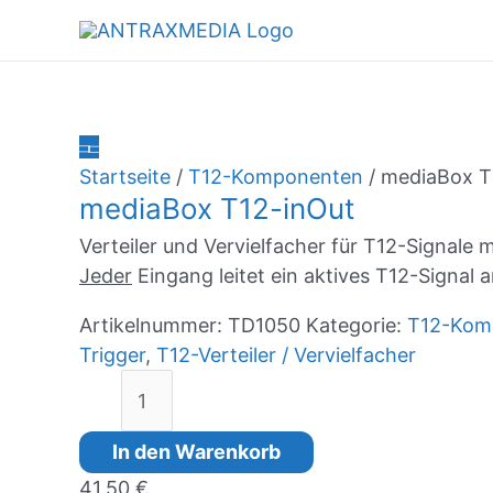
Zum
Inhalt
springen
Startseite
/
T12-Komponenten
/ mediaBox T
mediaBox T12-inOut
Verteiler und Vervielfacher für T12-Signale
Jeder
Eingang leitet ein aktives T12-Signal 
Artikelnummer:
TD1050
Kategorie:
T12-Kom
Trigger
,
T12-Verteiler / Vervielfacher
mediaBox
T12-
inOut
In den Warenkorb
Menge
41,50
€